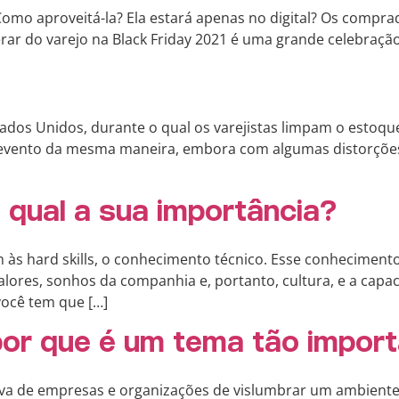
 Como aproveitá-la? Ela estará apenas no digital? Os comprad
ar do varejo na Black Friday 2021 é uma grande celebração
tados Unidos, durante o qual os varejistas limpam o estoq
vento da mesma maneira, embora com algumas distorções. 
e qual a sua importância?
m às hard skills, o conhecimento técnico. Esse conhecimento
res, sonhos da companhia e, portanto, cultura, e a capacid
ocê tem que […]
 por que é um tema tão impor
va de empresas e organizações de vislumbrar um ambiente